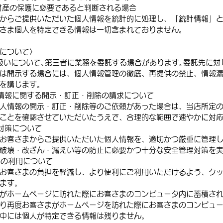
財産の保護に必要であると判断される場合
からご提供いただいた個人情報を統計的に処理し、「統計情報」
さま個人を特定できる情報は一切含まれておりません。
について〉
扱いについて､第三者に業務を委託する場合があります｡委託先に対
は開示する場合には、個人情報管理の徹底、再提供の禁止、情報
を講じます。
情報に関する開示・訂正・削除の請求について
人情報の開示・訂正・削除等のご依頼があった場合は、当店所定
ことを確認させていただいたうえで、合理的な範囲で速やかに対
対策について
お客さまからご提供いただいた個人情報を、適切かつ厳重に管理
破壊・改ざん・漏えい等の防止に必要かつ十分な安全管理対策を
e）の利用について
お客さまの負担を軽減し、より便利にご利用いただけるよう、ク
ます。
がホームページに訪れた際にお客さまのコンピュータ内に蓄積さ
り再度お客さまがホームページを訪れた際にお客さまのコンピュ
中には個人が特定できる情報は残りません。